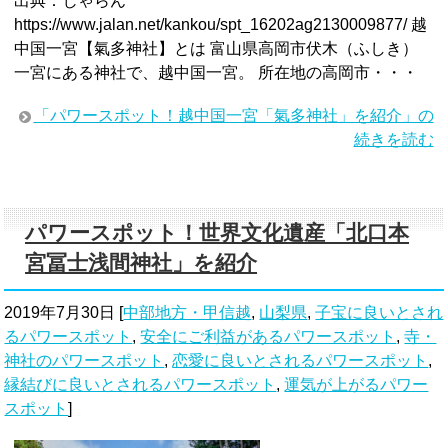
出典：じゃらん
https://www.jalan.net/kankou/spt_16202ag2130009877/ 越
中国一宮【氣多神社】とは 富山県高岡市伏木（ふしき）
一宮にある神社で、越中国一宮。 所在地の高岡市・・・
「パワースポット！越中国一宮「氣多神社」を紹介」の
続きを読む
パワースポット！世界文化遺産「北口本
宮冨士浅間神社」を紹介
2019年7月30日
[
中部地方・甲信越
,
山梨県
,
子宝に良いとされ
るパワースポット
,
安全にご利益があるパワースポット
,
寺・
神社のパワースポット
,
恋愛に良いとされるパワースポット
,
縁結びに良いとされるパワースポット
,
運気が上がるパワー
スポット
]