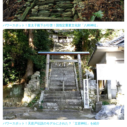
パワースポット！皇太子殿下が行啓！国指定重要文化財「八桙神社」
パワースポット！天岩戸伝説のモデルにされた？「立岩神社」を紹介