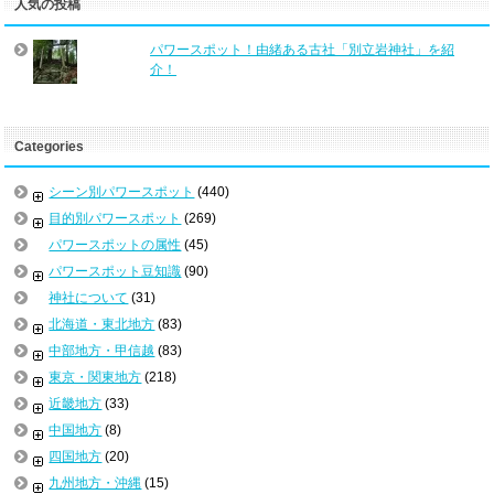
人気の投稿
パワースポット！由緒ある古社「別立岩神社」を紹
介！
Categories
シーン別パワースポット
(440)
目的別パワースポット
(269)
パワースポットの属性
(45)
パワースポット豆知識
(90)
神社について
(31)
北海道・東北地方
(83)
中部地方・甲信越
(83)
東京・関東地方
(218)
近畿地方
(33)
中国地方
(8)
四国地方
(20)
九州地方・沖縄
(15)