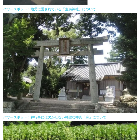
パワースポット！地元に愛されている「生夷神社」について
パワースポット！神行事には欠かせない神聖な神具「麻」について