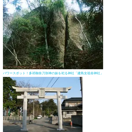
パワースポット！多祁御奈刀弥神の妹を祀る神社「建島女祖命神社」