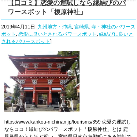
【口コミ】恋愛の運試しなら縁結びのパ
ワースポット「榎原神社」
2019年4月11日
[
九州地方・沖縄
,
宮崎県
,
寺・神社のパワース
ポット
,
恋愛に良いとされるパワースポット
,
縁結びに良いと
されるパワースポット
]
https://www.kankou-nichinan.jp/tourisms/359 恋愛の運試し
ならココ！縁結びのパワースポット「榎原神社」とは 鹿
児島県からもほど近い、宮崎県日南市南郷町にある神社で