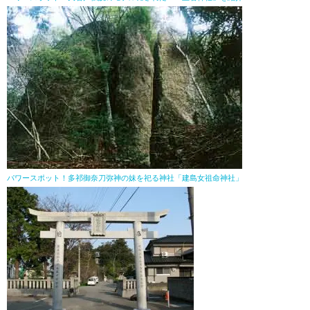
パワースポット！多祁御奈刀弥神の妹を祀る神社「建島女祖命神社」