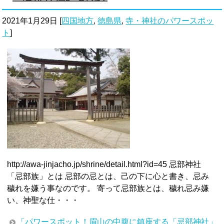
2021年1月29日
[
四国地方
,
徳島県
,
寺・神社のパワースポッ
ト
]
http://awa-jinjacho.jp/shrine/detail.html?id=45 忌部神社
「忌部族」とは 忌部の忌とは、己の下に心と書き、忌み
穢れを嫌う事なのです。 寄って忌部族とは、穢れ忌み嫌
い、神聖な仕・・・
「パワースポット！眉山の中腹に鎮座する「忌部神社」