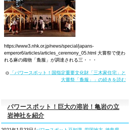
https://www3.nhk.or.jp/news/special/japans-
emperor6/articles/articles_ceremony_05.html 大嘗祭で使わ
れる麻の織物「麁服」が調達される三・・・
「パワースポット！国指定重要文化財「三木家住宅」と
大嘗祭「麁服」」の続きを読む
パワースポット！巨大の溶岩！亀岩の立
岩神社を紹介
2021年1月23日
[
パワースポット豆知識
,
四国地方
,
徳島県
,