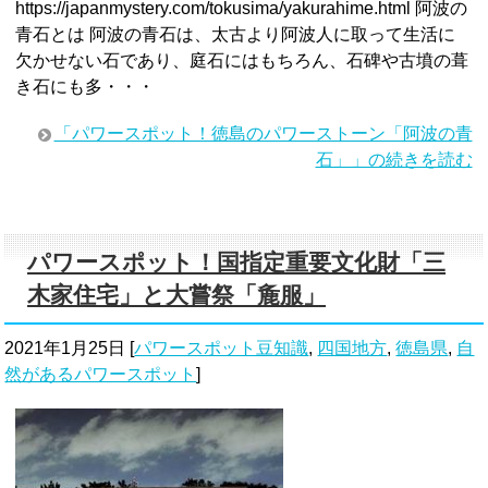
https://japanmystery.com/tokusima/yakurahime.html 阿波の
青石とは 阿波の青石は、太古より阿波人に取って生活に
欠かせない石であり、庭石にはもちろん、石碑や古墳の葺
き石にも多・・・
「パワースポット！徳島のパワーストーン「阿波の青
石」」の続きを読む
パワースポット！国指定重要文化財「三
木家住宅」と大嘗祭「麁服」
2021年1月25日
[
パワースポット豆知識
,
四国地方
,
徳島県
,
自
然があるパワースポット
]