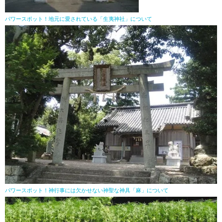
パワースポット！地元に愛されている「生夷神社」について
パワースポット！神行事には欠かせない神聖な神具「麻」について