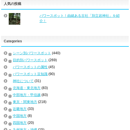
人気の投稿
パワースポット！由緒ある古社「別立岩神社」を紹
介！
Categories
シーン別パワースポット
(440)
目的別パワースポット
(269)
パワースポットの属性
(45)
パワースポット豆知識
(90)
神社について
(31)
北海道・東北地方
(83)
中部地方・甲信越
(83)
東京・関東地方
(218)
近畿地方
(33)
中国地方
(8)
四国地方
(20)
九州地方・沖縄
(15)