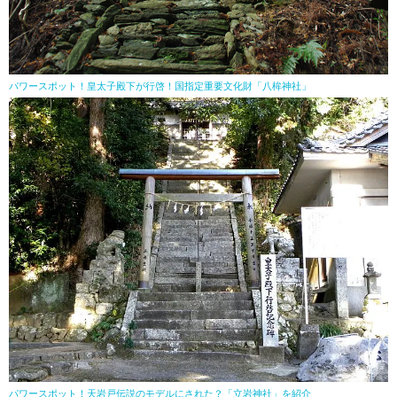
パワースポット！皇太子殿下が行啓！国指定重要文化財「八桙神社」
パワースポット！天岩戸伝説のモデルにされた？「立岩神社」を紹介