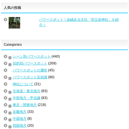
人気の投稿
パワースポット！由緒ある古社「別立岩神社」を紹
介！
Categories
シーン別パワースポット
(440)
目的別パワースポット
(269)
パワースポットの属性
(45)
パワースポット豆知識
(90)
神社について
(31)
北海道・東北地方
(83)
中部地方・甲信越
(83)
東京・関東地方
(218)
近畿地方
(33)
中国地方
(8)
四国地方
(20)