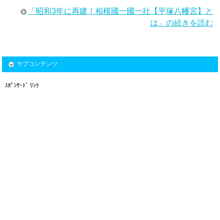
「昭和3年に再建！相模國一國一社【平塚八幡宮】と
は」の続きを読む
サブコンテンツ
ｽﾎﾟﾝｻｰﾄﾞ ﾘﾝｸ