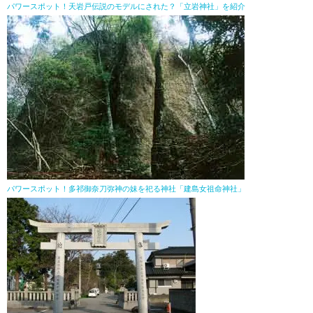
パワースポット！天岩戸伝説のモデルにされた？「立岩神社」を紹介
パワースポット！多祁御奈刀弥神の妹を祀る神社「建島女祖命神社」