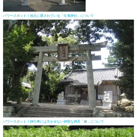
パワースポット！地元に愛されている「生夷神社」について
パワースポット！神行事には欠かせない神聖な神具「麻」について