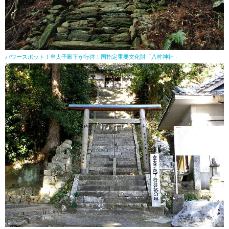
パワースポット！皇太子殿下が行啓！国指定重要文化財「八桙神社」