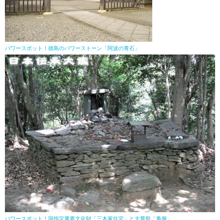
パワースポット！徳島のパワーストーン「阿波の青石」
パワースポット！国指定重要文化財「三木家住宅」と大嘗祭「麁服」