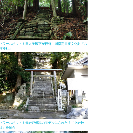
パワースポット！皇太子殿下が行啓！国指定重要文化財「八
桙神社」
パワースポット！天岩戸伝説のモデルにされた？「立岩神
社」を紹介