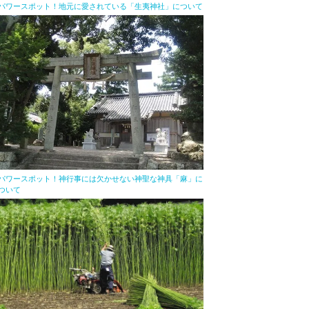
パワースポット！地元に愛されている「生夷神社」について
パワースポット！神行事には欠かせない神聖な神具「麻」に
ついて