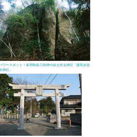
パワースポット！多祁御奈刀弥神の妹を祀る神社「建島女祖
命神社」