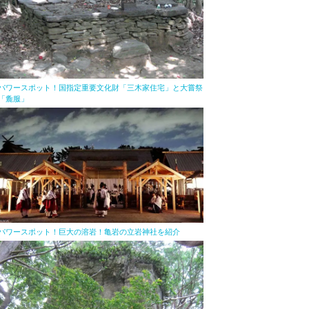
パワースポット！国指定重要文化財「三木家住宅」と大嘗祭
「麁服」
パワースポット！巨大の溶岩！亀岩の立岩神社を紹介