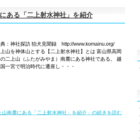
にある「二上射水神社」を紹介
典：神社探訪 狛犬見聞録 http://www.komainu.org/
二上山を神体山とする【二上射水神社】とは 富山県高岡
市の二上山（ふたがみやま）南麓にある神社である。 越
中国一宮で明治時代に遷座し・・・
上山南麓にある「二上射水神社」を紹介」の続きを読む