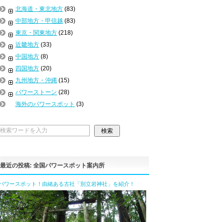
北海道・東北地方
(83)
中部地方・甲信越
(83)
東京・関東地方
(218)
近畿地方
(33)
中国地方
(8)
四国地方
(20)
九州地方・沖縄
(15)
パワーストーン
(28)
海外のパワースポット
(3)
最近の投稿: 全国パワースポット案内所
パワースポット！由緒ある古社「別立岩神社」を紹介！