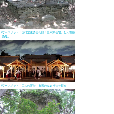
パワースポット！国指定重要文化財「三木家住宅」と大嘗祭
「麁服」
パワースポット！巨大の溶岩！亀岩の立岩神社を紹介