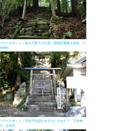
パワースポット！皇太子殿下が行啓！国指定重要文化財「八
桙神社」
パワースポット！天岩戸伝説のモデルにされた？「立岩神
社」を紹介