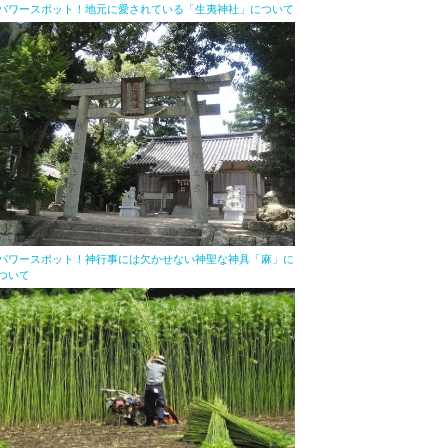
パワースポット！地元に愛されている「生夷神社」について
パワースポット！神行事には欠かせない神聖な神具「麻」に
ついて