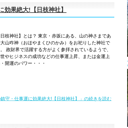
に効果絶大!【日枝神社】
【日枝神社】とは？ 東京・赤坂にある、山の神さまであ
る大山咋神（おほやまくひのかみ）をお祀りした神社で
す。 政財界で活躍する方がよく参拝されているようで、
出世やヒジネスの成功などの仕事運上昇、または金運上
昇・開運のパワー・・・
鎮守・仕事運に効果絶大!【日枝神社】」の続きを読む