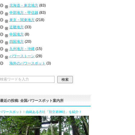
北海道・東北地方
(83)
中部地方・甲信越
(83)
東京・関東地方
(218)
近畿地方
(33)
中国地方
(8)
四国地方
(20)
九州地方・沖縄
(15)
パワーストーン
(28)
海外のパワースポット
(3)
最近の投稿: 全国パワースポット案内所
パワースポット！由緒ある古社「別立岩神社」を紹介！