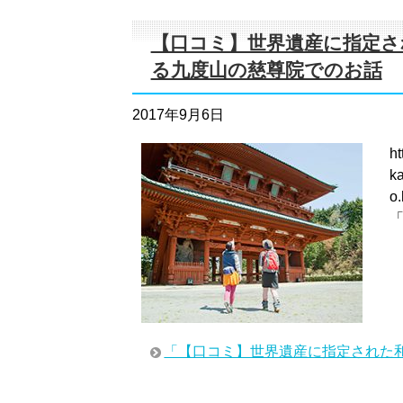
【口コミ】世界遺産に指定さ
る九度山の慈尊院でのお話
2017年9月6日
h
ka
o
「【口コミ】世界遺産に指定された