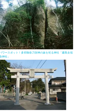
パワースポット！多祁御奈刀弥神の妹を祀る神社「建島女祖
命神社」