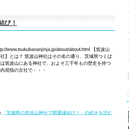
結び！
ttp://www.tsukubasanjinja.jp/about/about.html 【筑波山
神社】とは？ 筑波山神社はその名の通り、茨城県つくば
市は筑波山にある神社で、およそ三千年もの歴史を持つ
国内屈指の古社で・・・
「茨城県の筑波山神社で開運縁結び！」の続きを読む