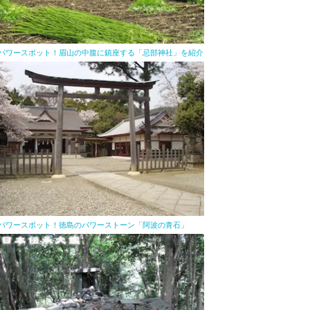
パワースポット！眉山の中腹に鎮座する「忌部神社」を紹介
パワースポット！徳島のパワーストーン「阿波の青石」