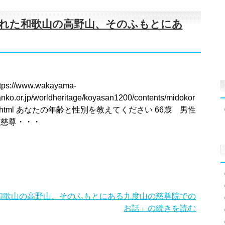
れた和歌山の高野山、そのふもとにあ
ttps://www.wakayama-
nko.or.jp/worldheritage/koyasan1200/contents/midokor
.html あなたの年齢と性別を教えてください 66歳 男性
「慈尊・・・
和歌山の高野山、そのふもとにある九度山の慈尊院での
お話」の続きを読む