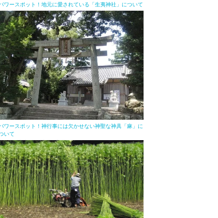
パワースポット！地元に愛されている「生夷神社」について
パワースポット！神行事には欠かせない神聖な神具「麻」に
ついて