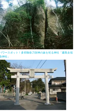
パワースポット！多祁御奈刀弥神の妹を祀る神社「建島女祖
命神社」