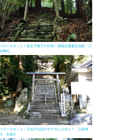
パワースポット！皇太子殿下が行啓！国指定重要文化財「八
桙神社」
パワースポット！天岩戸伝説のモデルにされた？「立岩神
社」を紹介