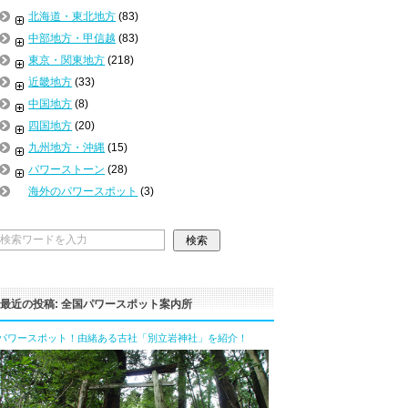
北海道・東北地方
(83)
中部地方・甲信越
(83)
東京・関東地方
(218)
近畿地方
(33)
中国地方
(8)
四国地方
(20)
九州地方・沖縄
(15)
パワーストーン
(28)
海外のパワースポット
(3)
最近の投稿: 全国パワースポット案内所
パワースポット！由緒ある古社「別立岩神社」を紹介！