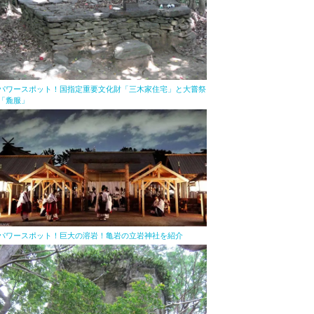
パワースポット！国指定重要文化財「三木家住宅」と大嘗祭
「麁服」
パワースポット！巨大の溶岩！亀岩の立岩神社を紹介