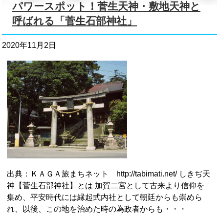
パワースポット！菅生天神・敷地天神と
呼ばれる「菅生石部神社」
2020年11月2日
出典：ＫＡＧＡ旅まちネット http://tabimati.net/ しきぢ天
神【菅生石部神社】とは 加賀二宮として古来より信仰を
集め、平安時代には縁起式内社として朝廷からも崇めら
れ、以後、この地を治めた時の為政者からも・・・