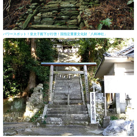
パワースポット！皇太子殿下が行啓！国指定重要文化財「八桙神社」