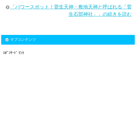
「パワースポット！菅生天神・敷地天神と呼ばれる「菅
生石部神社」」の続きを読む
サブコンテンツ
ｽﾎﾟﾝｻｰﾄﾞ ﾘﾝｸ