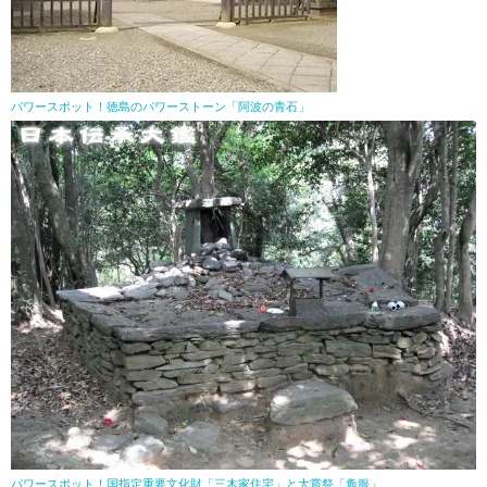
パワースポット！徳島のパワーストーン「阿波の青石」
パワースポット！国指定重要文化財「三木家住宅」と大嘗祭「麁服」