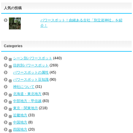
人気の投稿
パワースポット！由緒ある古社「別立岩神社」を紹
介！
Categories
シーン別パワースポット
(440)
目的別パワースポット
(269)
パワースポットの属性
(45)
パワースポット豆知識
(90)
神社について
(31)
北海道・東北地方
(83)
中部地方・甲信越
(83)
東京・関東地方
(218)
近畿地方
(33)
中国地方
(8)
四国地方
(20)