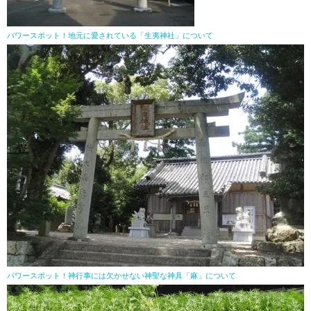
パワースポット！地元に愛されている「生夷神社」について
パワースポット！神行事には欠かせない神聖な神具「麻」について