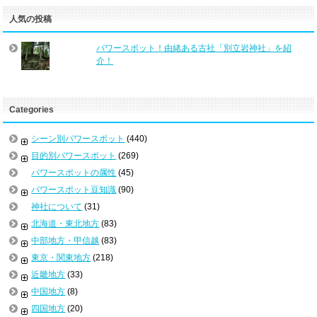
人気の投稿
パワースポット！由緒ある古社「別立岩神社」を紹
介！
Categories
シーン別パワースポット
(440)
目的別パワースポット
(269)
パワースポットの属性
(45)
パワースポット豆知識
(90)
神社について
(31)
北海道・東北地方
(83)
中部地方・甲信越
(83)
東京・関東地方
(218)
近畿地方
(33)
中国地方
(8)
四国地方
(20)