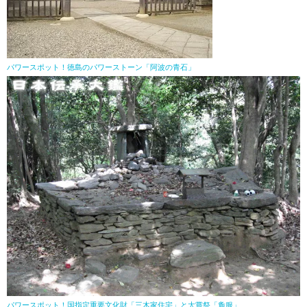
パワースポット！徳島のパワーストーン「阿波の青石」
パワースポット！国指定重要文化財「三木家住宅」と大嘗祭「麁服」