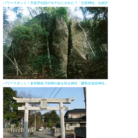
パワースポット！天岩戸伝説のモデルにされた？「立岩神社」を紹介
パワースポット！多祁御奈刀弥神の妹を祀る神社「建島女祖命神社」