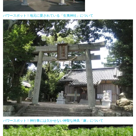
パワースポット！地元に愛されている「生夷神社」について
パワースポット！神行事には欠かせない神聖な神具「麻」について