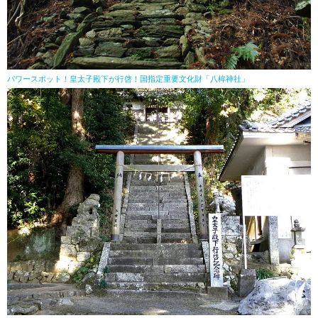
パワースポット！皇太子殿下が行啓！国指定重要文化財「八桙神社」