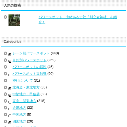
人気の投稿
パワースポット！由緒ある古社「別立岩神社」を紹
介！
Categories
シーン別パワースポット
(440)
目的別パワースポット
(269)
パワースポットの属性
(45)
パワースポット豆知識
(90)
神社について
(31)
北海道・東北地方
(83)
中部地方・甲信越
(83)
東京・関東地方
(218)
近畿地方
(33)
中国地方
(8)
四国地方
(20)