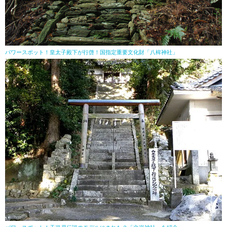
パワースポット！皇太子殿下が行啓！国指定重要文化財「八桙神社」