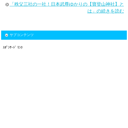
「秩父三社の一社！日本武尊ゆかりの【寶登山神社】と
は」の続きを読む
サブコンテンツ
ｽﾎﾟﾝｻｰﾄﾞ ﾘﾝｸ