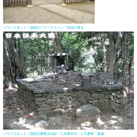
パワースポット！徳島のパワーストーン「阿波の青石」
パワースポット！国指定重要文化財「三木家住宅」と大嘗祭「麁服」