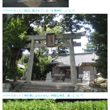
パワースポット！地元に愛されている「生夷神社」について
パワースポット！神行事には欠かせない神聖な神具「麻」について