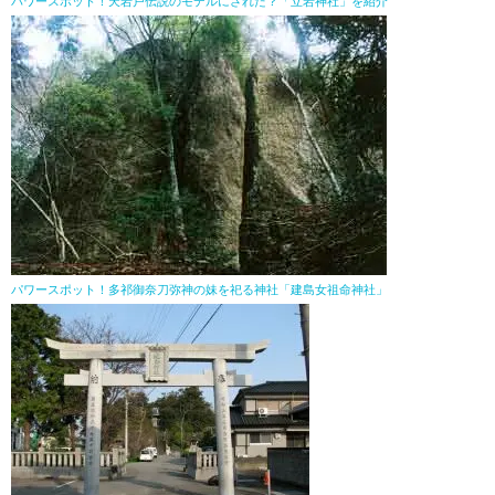
パワースポット！天岩戸伝説のモデルにされた？「立岩神社」を紹介
パワースポット！多祁御奈刀弥神の妹を祀る神社「建島女祖命神社」