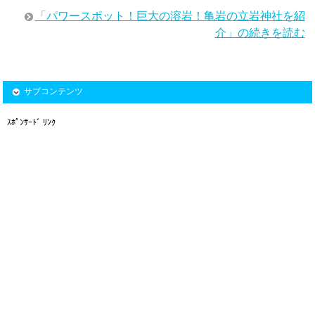
「パワースポット！巨大の溶岩！亀岩の立岩神社を紹
介」の続きを読む
サブコンテンツ
ｽﾎﾟﾝｻｰﾄﾞ ﾘﾝｸ