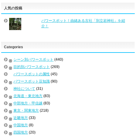
人気の投稿
パワースポット！由緒ある古社「別立岩神社」を紹
介！
Categories
シーン別パワースポット
(440)
目的別パワースポット
(269)
パワースポットの属性
(45)
パワースポット豆知識
(90)
神社について
(31)
北海道・東北地方
(83)
中部地方・甲信越
(83)
東京・関東地方
(218)
近畿地方
(33)
中国地方
(8)
四国地方
(20)