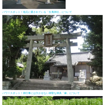
パワースポット！地元に愛されている「生夷神社」について
パワースポット！神行事には欠かせない神聖な神具「麻」について