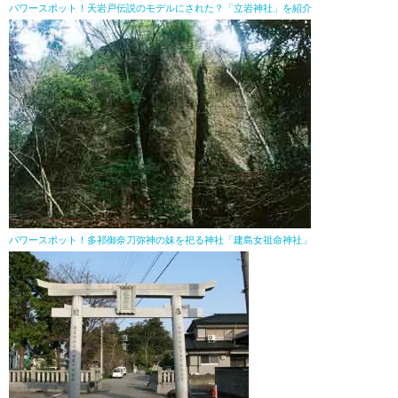
パワースポット！天岩戸伝説のモデルにされた？「立岩神社」を紹介
パワースポット！多祁御奈刀弥神の妹を祀る神社「建島女祖命神社」