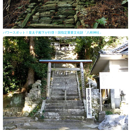
パワースポット！皇太子殿下が行啓！国指定重要文化財「八桙神社」