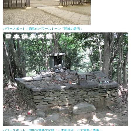
パワースポット！徳島のパワーストーン「阿波の青石」
パワースポット！国指定重要文化財「三木家住宅」と大嘗祭「麁服」