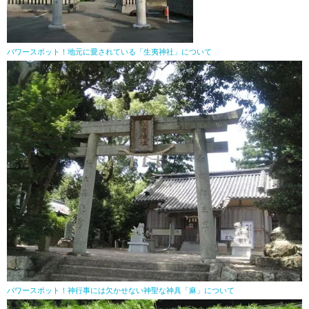
パワースポット！地元に愛されている「生夷神社」について
パワースポット！神行事には欠かせない神聖な神具「麻」について