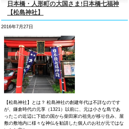
日本橋・人形町の大国さま!日本橋七福神
【松島神社】
2016年7月27日
【松島神社】とは？ 松島神社の創建年代は不詳なのです
が、鎌倉時代の元享（1321）以前に、元は小さな島であ
ったこの近辺に下総の国から柴田家の祖先が移り住み、屋
敷の敷地内に様々な神仏を勧請した個人のお社が元ではな