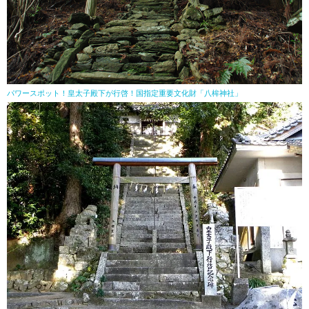
パワースポット！皇太子殿下が行啓！国指定重要文化財「八桙神社」