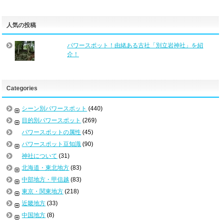
人気の投稿
パワースポット！由緒ある古社「別立岩神社」を紹
介！
Categories
シーン別パワースポット
(440)
目的別パワースポット
(269)
パワースポットの属性
(45)
パワースポット豆知識
(90)
神社について
(31)
北海道・東北地方
(83)
中部地方・甲信越
(83)
東京・関東地方
(218)
近畿地方
(33)
中国地方
(8)