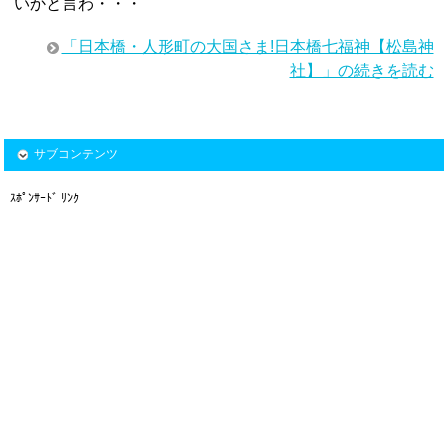
いかと言わ・・・
「日本橋・人形町の大国さま!日本橋七福神【松島神
社】」の続きを読む
サブコンテンツ
ｽﾎﾟﾝｻｰﾄﾞ ﾘﾝｸ