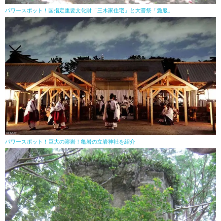
パワースポット！国指定重要文化財「三木家住宅」と大嘗祭「麁服」
パワースポット！巨大の溶岩！亀岩の立岩神社を紹介