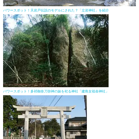
パワースポット！天岩戸伝説のモデルにされた？「立岩神社」を紹介
パワースポット！多祁御奈刀弥神の妹を祀る神社「建島女祖命神社」