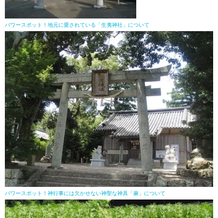
パワースポット！地元に愛されている「生夷神社」について
パワースポット！神行事には欠かせない神聖な神具「麻」について