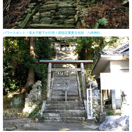
パワースポット！皇太子殿下が行啓！国指定重要文化財「八桙神社」