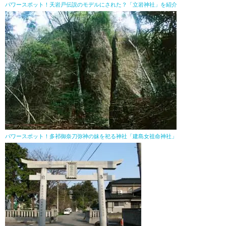
パワースポット！天岩戸伝説のモデルにされた？「立岩神社」を紹介
パワースポット！多祁御奈刀弥神の妹を祀る神社「建島女祖命神社」