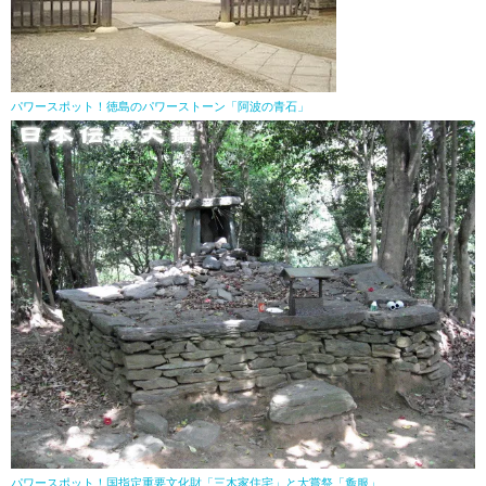
パワースポット！徳島のパワーストーン「阿波の青石」
パワースポット！国指定重要文化財「三木家住宅」と大嘗祭「麁服」