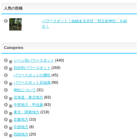
人気の投稿
パワースポット！由緒ある古社「別立岩神社」を紹
介！
Categories
シーン別パワースポット
(440)
目的別パワースポット
(269)
パワースポットの属性
(45)
パワースポット豆知識
(90)
神社について
(31)
北海道・東北地方
(83)
中部地方・甲信越
(83)
東京・関東地方
(218)
近畿地方
(33)
中国地方
(8)
四国地方
(20)