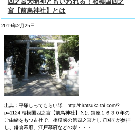
四之宮大明神ともいわれる！相模国四之
宮【前鳥神社】とは
2019年2月25日
出典：平塚しってもらい隊 http://hiratsuka-tai.com/?
p=1124 相模国四之宮【前鳥神社】とは 鎮座１６３０年の
ご由緒をもつ古社で、相模國の第四之宮として国司が参拝
し、鎌倉幕府、江戸幕府などの崇・・・