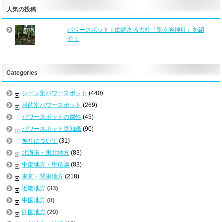
人気の投稿
パワースポット！由緒ある古社「別立岩神社」を紹
介！
Categories
シーン別パワースポット
(440)
目的別パワースポット
(269)
パワースポットの属性
(45)
パワースポット豆知識
(90)
神社について
(31)
北海道・東北地方
(83)
中部地方・甲信越
(83)
東京・関東地方
(218)
近畿地方
(33)
中国地方
(8)
四国地方
(20)