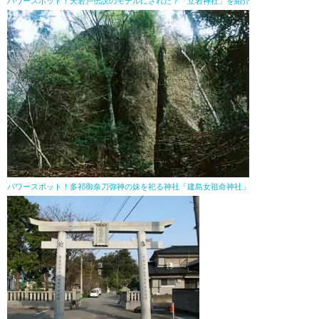
パワースポット！天岩戸伝説のモデルにされた？「立岩神社」を紹介
パワースポット！多祁御奈刀弥神の妹を祀る神社「建島女祖命神社」