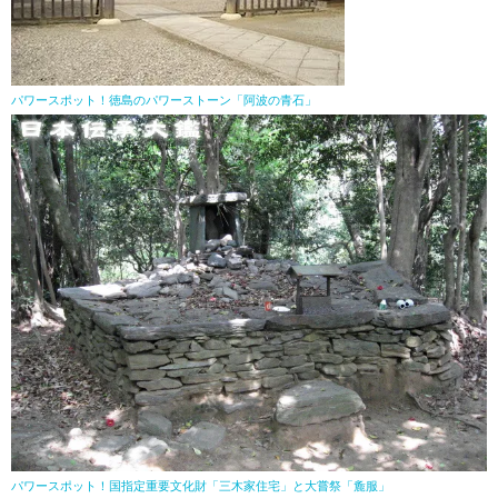
パワースポット！徳島のパワーストーン「阿波の青石」
パワースポット！国指定重要文化財「三木家住宅」と大嘗祭「麁服」