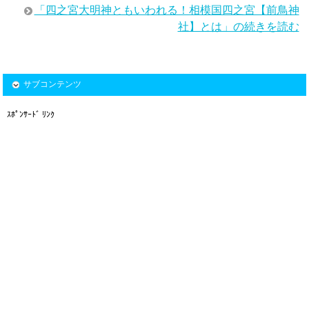
「四之宮大明神ともいわれる！相模国四之宮【前鳥神
社】とは」の続きを読む
サブコンテンツ
ｽﾎﾟﾝｻｰﾄﾞ ﾘﾝｸ