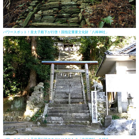
パワースポット！皇太子殿下が行啓！国指定重要文化財「八桙神社」