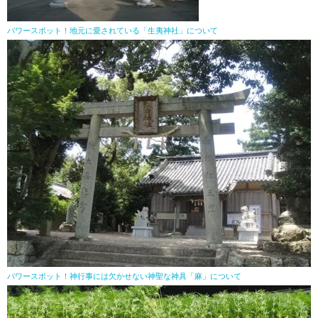
パワースポット！地元に愛されている「生夷神社」について
パワースポット！神行事には欠かせない神聖な神具「麻」について