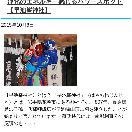
浄化のエネルギー感じるパワースポット
【早池峯神社】
2015年10月6日
【早池峯神社】とは？ 「早池峯神社」（はやちねじんじ
ゃ）とは、岩手県花巻市にある神社です。 807年、藤原鎌
足の子孫、兵部卿成房が早池峰山頂に祠を建立したことが
始まりと言われています。 藩政時代には、南部利直公の
庇護のも・・・