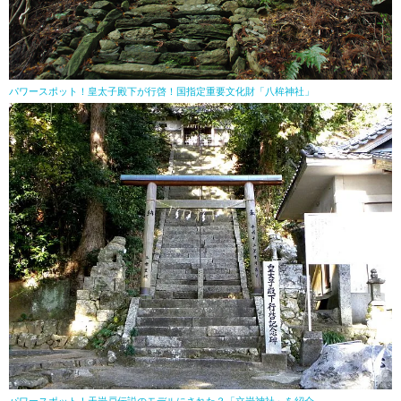
パワースポット！皇太子殿下が行啓！国指定重要文化財「八桙神社」