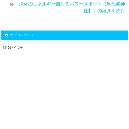
「浄化のエネルギー感じるパワースポット【早池峯神
社】」の続きを読む
サブコンテンツ
ｽﾎﾟﾝｻｰﾄﾞ ﾘﾝｸ