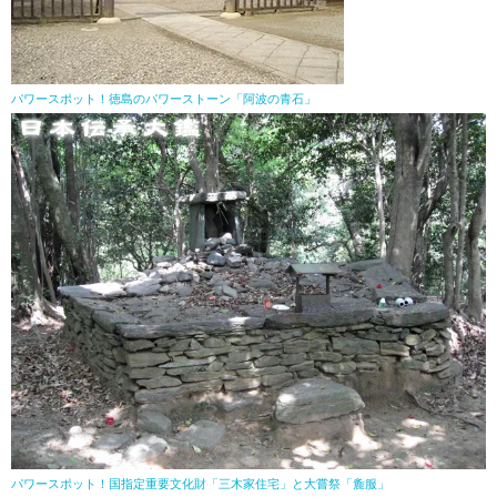
パワースポット！徳島のパワーストーン「阿波の青石」
パワースポット！国指定重要文化財「三木家住宅」と大嘗祭「麁服」