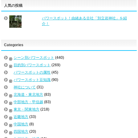
人気の投稿
パワースポット！由緒ある古社「別立岩神社」を紹
介！
Categories
シーン別パワースポット
(440)
目的別パワースポット
(269)
パワースポットの属性
(45)
パワースポット豆知識
(90)
神社について
(31)
北海道・東北地方
(83)
中部地方・甲信越
(83)
東京・関東地方
(218)
近畿地方
(33)
中国地方
(8)
四国地方
(20)