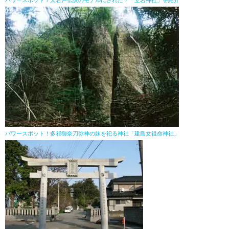
パワースポット！天岩戸伝説のモデルにされた？「立岩神社」を紹介
パワースポット！多祁御奈刀弥神の妹を祀る神社「建島女祖命神社」