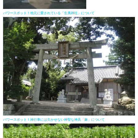
パワースポット！地元に愛されている「生夷神社」について
パワースポット！神行事には欠かせない神聖な神具「麻」について