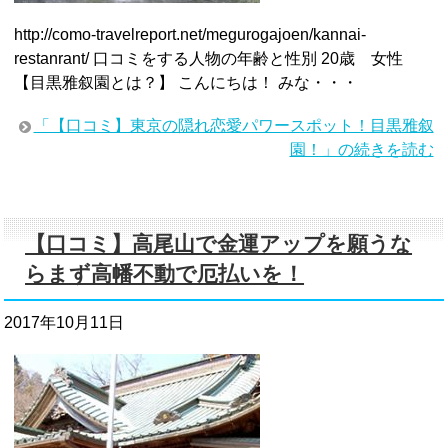
http://como-travelreport.net/megurogajoen/kannai-
restanrant/ 口コミをする人物の年齢と性別 20歳 女性
【目黒雅叙園とは？】 こんにちは！ みな・・・
「【口コミ】東京の隠れ恋愛パワースポット！目黒雅叙
園！」の続きを読む
【口コミ】高尾山で金運アップを願うな
らまず高幡不動で厄払いを！
2017年10月11日