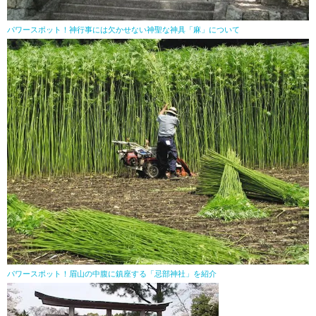
パワースポット！神行事には欠かせない神聖な神具「麻」について
パワースポット！眉山の中腹に鎮座する「忌部神社」を紹介