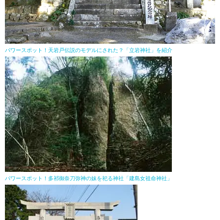
パワースポット！天岩戸伝説のモデルにされた？「立岩神社」を紹介
パワースポット！多祁御奈刀弥神の妹を祀る神社「建島女祖命神社」