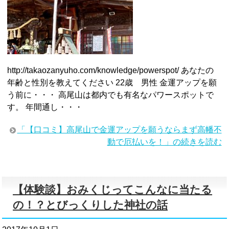
http://takaozanyuho.com/knowledge/powerspot/ あなたの
年齢と性別を教えてください 22歳 男性 金運アップを願
う前に・・・ 高尾山は都内でも有名なパワースポットで
す。 年間通し・・・
「【口コミ】高尾山で金運アップを願うならまず高幡不
動で厄払いを！」の続きを読む
【体験談】おみくじってこんなに当たる
の！？とびっくりした神社の話