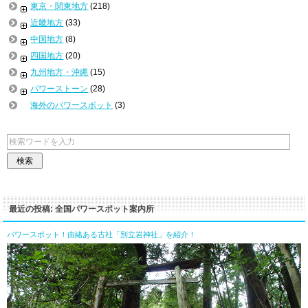
東京・関東地方
(218)
近畿地方
(33)
中国地方
(8)
四国地方
(20)
九州地方・沖縄
(15)
パワーストーン
(28)
海外のパワースポット
(3)
最近の投稿: 全国パワースポット案内所
パワースポット！由緒ある古社「別立岩神社」を紹介！