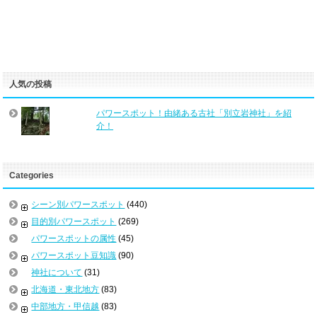
人気の投稿
パワースポット！由緒ある古社「別立岩神社」を紹
介！
Categories
シーン別パワースポット
(440)
目的別パワースポット
(269)
パワースポットの属性
(45)
パワースポット豆知識
(90)
神社について
(31)
北海道・東北地方
(83)
中部地方・甲信越
(83)