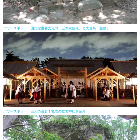
パワースポット！国指定重要文化財「三木家住宅」と大嘗祭「麁服」
パワースポット！巨大の溶岩！亀岩の立岩神社を紹介