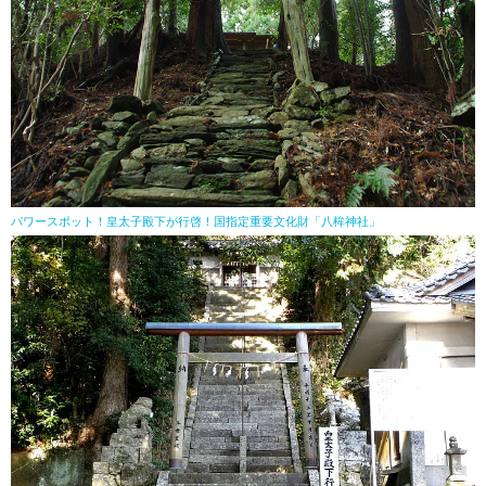
パワースポット！皇太子殿下が行啓！国指定重要文化財「八桙神社」