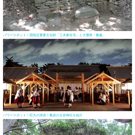
パワースポット！国指定重要文化財「三木家住宅」と大嘗祭「麁服」
パワースポット！巨大の溶岩！亀岩の立岩神社を紹介