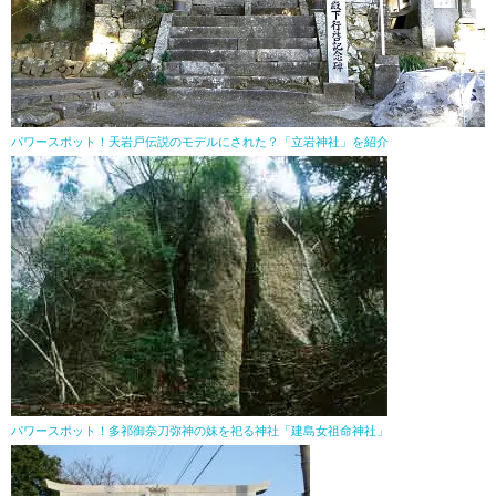
パワースポット！天岩戸伝説のモデルにされた？「立岩神社」を紹介
パワースポット！多祁御奈刀弥神の妹を祀る神社「建島女祖命神社」