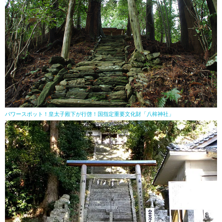
パワースポット！皇太子殿下が行啓！国指定重要文化財「八桙神社」