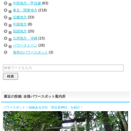
中部地方・甲信越
(83)
東京・関東地方
(218)
近畿地方
(33)
中国地方
(8)
四国地方
(20)
九州地方・沖縄
(15)
パワーストーン
(28)
海外のパワースポット
(3)
最近の投稿: 全国パワースポット案内所
パワースポット！由緒ある古社「別立岩神社」を紹介！