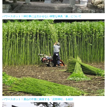
パワースポット！神行事には欠かせない神聖な神具「麻」について
パワースポット！眉山の中腹に鎮座する「忌部神社」を紹介