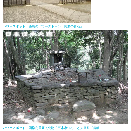
パワースポット！徳島のパワーストーン「阿波の青石」
パワースポット！国指定重要文化財「三木家住宅」と大嘗祭「麁服」