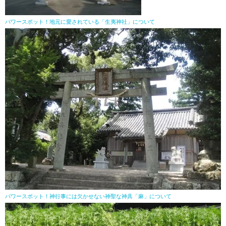
パワースポット！地元に愛されている「生夷神社」について
パワースポット！神行事には欠かせない神聖な神具「麻」について