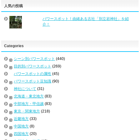
人気の投稿
パワースポット！由緒ある古社「別立岩神社」を紹
介！
Categories
シーン別パワースポット
(440)
目的別パワースポット
(269)
パワースポットの属性
(45)
パワースポット豆知識
(90)
神社について
(31)
北海道・東北地方
(83)
中部地方・甲信越
(83)
東京・関東地方
(218)
近畿地方
(33)
中国地方
(8)
四国地方
(20)