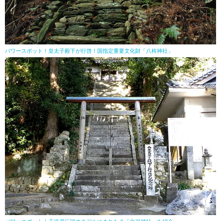
パワースポット！皇太子殿下が行啓！国指定重要文化財「八桙神社」