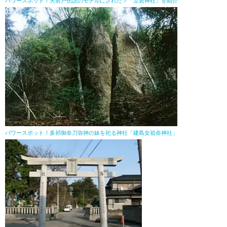
パワースポット！天岩戸伝説のモデルにされた？「立岩神社」を紹介
パワースポット！多祁御奈刀弥神の妹を祀る神社「建島女祖命神社」