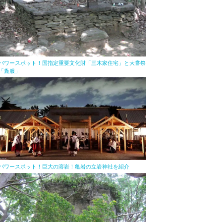
パワースポット！国指定重要文化財「三木家住宅」と大嘗祭
「麁服」
パワースポット！巨大の溶岩！亀岩の立岩神社を紹介