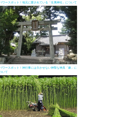
パワースポット！地元に愛されている「生夷神社」について
パワースポット！神行事には欠かせない神聖な神具「麻」に
ついて