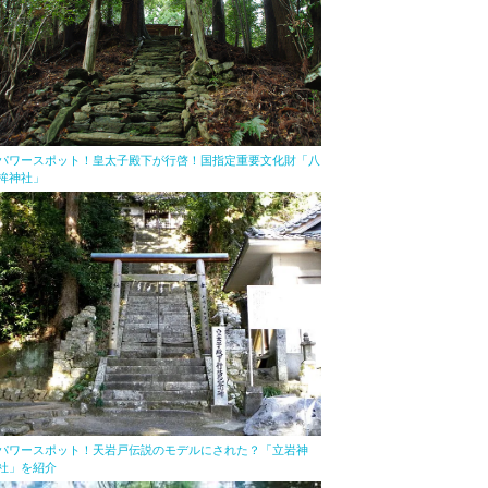
パワースポット！皇太子殿下が行啓！国指定重要文化財「八
桙神社」
パワースポット！天岩戸伝説のモデルにされた？「立岩神
社」を紹介