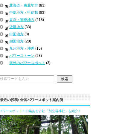
北海道・東北地方
(83)
中部地方・甲信越
(83)
東京・関東地方
(218)
近畿地方
(33)
中国地方
(8)
四国地方
(20)
九州地方・沖縄
(15)
パワーストーン
(28)
海外のパワースポット
(3)
最近の投稿: 全国パワースポット案内所
パワースポット！由緒ある古社「別立岩神社」を紹介！