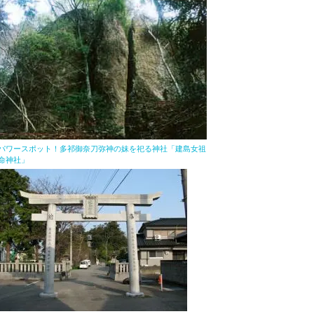
パワースポット！多祁御奈刀弥神の妹を祀る神社「建島女祖
命神社」