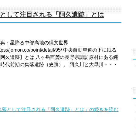
として注目される「阿久遺跡」とは
出典：星降る中部高地の縄文世界
ttps://jomon.co/point/detail/95/ 中央自動車道の下に眠る
【阿久遺跡】とは 八ヶ岳西麓の長野県諏訪原村にある縄
文時代前期の集落遺跡（史跡）。 阿久川と大早川・・・
集落として注目される「阿久遺跡」とは」の続きを読む