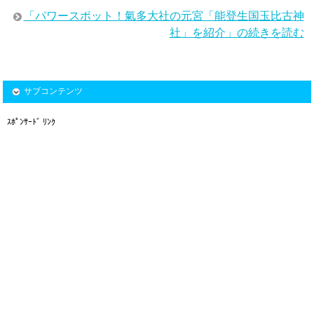
「パワースポット！氣多大社の元宮「能登生国玉比古神
社」を紹介」の続きを読む
サブコンテンツ
ｽﾎﾟﾝｻｰﾄﾞ ﾘﾝｸ