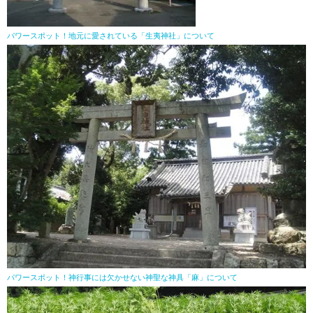
パワースポット！地元に愛されている「生夷神社」について
パワースポット！神行事には欠かせない神聖な神具「麻」について