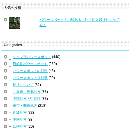
人気の投稿
パワースポット！由緒ある古社「別立岩神社」を紹
介！
Categories
シーン別パワースポット
(440)
目的別パワースポット
(269)
パワースポットの属性
(45)
パワースポット豆知識
(90)
神社について
(31)
北海道・東北地方
(83)
中部地方・甲信越
(83)
東京・関東地方
(218)
近畿地方
(33)
中国地方
(8)
四国地方
(20)