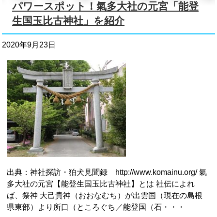
パワースポット！氣多大社の元宮「能登
生国玉比古神社」を紹介
2020年9月23日
出典：神社探訪・狛犬見聞録 http://www.komainu.org/ 氣
多大社の元宮【能登生国玉比古神社】とは 社伝によれ
ば、祭神 大己貴神（おおなむち）が出雲国（現在の島根
県東部）より所口（ところぐち／能登国（石・・・