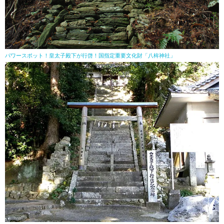
パワースポット！皇太子殿下が行啓！国指定重要文化財「八桙神社」