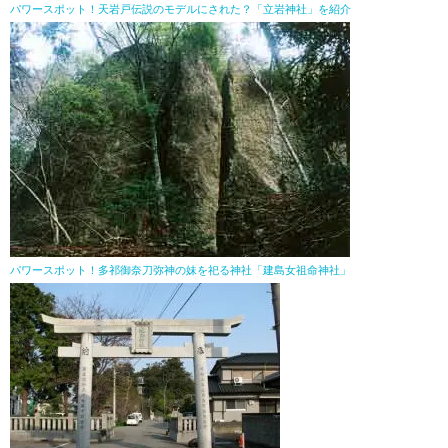
パワースポット！天岩戸伝説のモデルにされた？「立岩神社」を紹介
パワースポット！多祁御奈刀弥神の妹を祀る神社「建島女祖命神社」