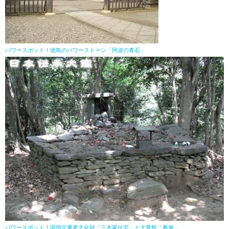
パワースポット！徳島のパワーストーン「阿波の青石」
パワースポット！国指定重要文化財「三木家住宅」と大嘗祭「麁服」