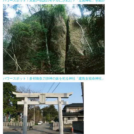
パワースポット！天岩戸伝説のモデルにされた？「立岩神社」を紹介
パワースポット！多祁御奈刀弥神の妹を祀る神社「建島女祖命神社」