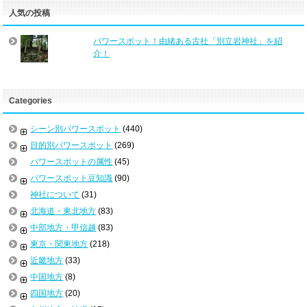
人気の投稿
パワースポット！由緒ある古社「別立岩神社」を紹
介！
Categories
シーン別パワースポット
(440)
目的別パワースポット
(269)
パワースポットの属性
(45)
パワースポット豆知識
(90)
神社について
(31)
北海道・東北地方
(83)
中部地方・甲信越
(83)
東京・関東地方
(218)
近畿地方
(33)
中国地方
(8)
四国地方
(20)