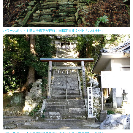
パワースポット！皇太子殿下が行啓！国指定重要文化財「八桙神社」