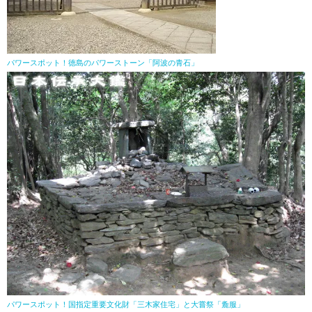
パワースポット！徳島のパワーストーン「阿波の青石」
パワースポット！国指定重要文化財「三木家住宅」と大嘗祭「麁服」