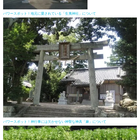
パワースポット！地元に愛されている「生夷神社」について
パワースポット！神行事には欠かせない神聖な神具「麻」について