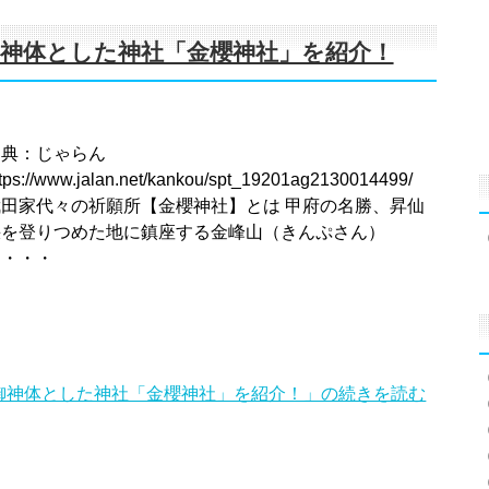
神体とした神社「金櫻神社」を紹介！
出典：じゃらん
ttps://www.jalan.net/kankou/spt_19201ag2130014499/
武田家代々の祈願所【金櫻神社】とは 甲府の名勝、昇仙
峡を登りつめた地に鎮座する金峰山（きんぷさん）
を・・・
御神体とした神社「金櫻神社」を紹介！」の続きを読む