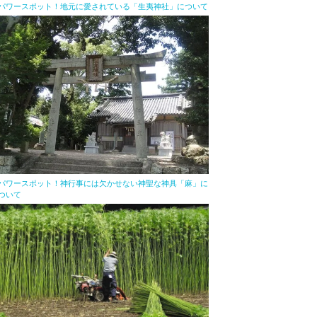
パワースポット！地元に愛されている「生夷神社」について
パワースポット！神行事には欠かせない神聖な神具「麻」に
ついて