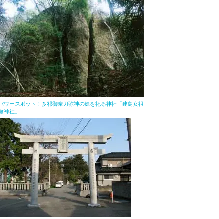
パワースポット！多祁御奈刀弥神の妹を祀る神社「建島女祖
命神社」