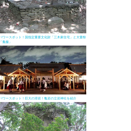
パワースポット！国指定重要文化財「三木家住宅」と大嘗祭
「麁服」
パワースポット！巨大の溶岩！亀岩の立岩神社を紹介