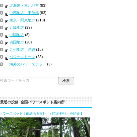
北海道・東北地方
(83)
中部地方・甲信越
(83)
東京・関東地方
(218)
近畿地方
(33)
中国地方
(8)
四国地方
(20)
九州地方・沖縄
(15)
パワーストーン
(28)
海外のパワースポット
(3)
最近の投稿: 全国パワースポット案内所
パワースポット！由緒ある古社「別立岩神社」を紹介！