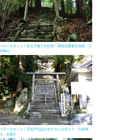
パワースポット！皇太子殿下が行啓！国指定重要文化財「八
桙神社」
パワースポット！天岩戸伝説のモデルにされた？「立岩神
社」を紹介