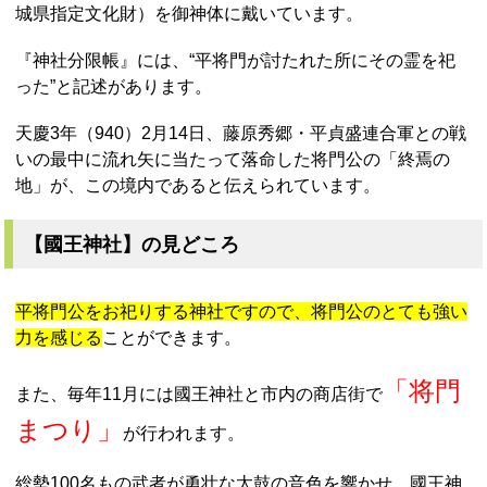
城県指定文化財）を御神体に戴いています。
『神社分限帳』には、“平将門が討たれた所にその霊を祀
った”と記述があります。
天慶3年（940）2月14日、藤原秀郷・平貞盛連合軍との戦
いの最中に流れ矢に当たって落命した将門公の「終焉の
地」が、この境内であると伝えられています。
【國王神社】の見どころ
平将門公をお祀りする神社ですので、将門公のとても強い
力を感じる
ことができます。
「将門
また、毎年11月には國王神社と市内の商店街で
まつり」
が行われます。
総勢100名もの武者が勇壮な太鼓の音色を響かせ、國王神