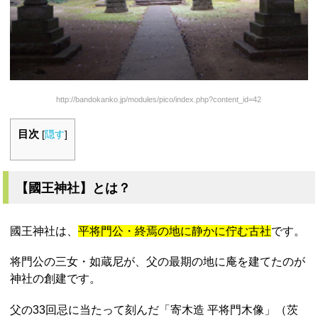
http://bandokanko.jp/modules/pico/index.php?content_id=42
目次
[
隠す
]
【國王神社】とは？
國王神社は、
平将門公・終焉の地に静かに佇む古社
です。
将門公の三女・如蔵尼が、父の最期の地に庵を建てたのが
神社の創建です。
父の33回忌に当たって刻んだ「寄木造 平将門木像」（茨