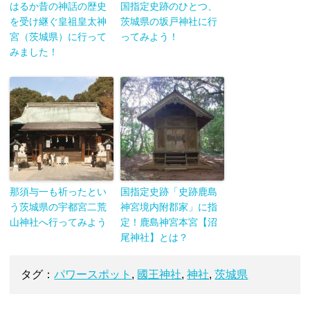
はるか昔の神話の歴史
国指定史跡のひとつ、
を受け継ぐ皇祖皇太神
茨城県の坂戸神社に行
宮（茨城県）に行って
ってみよう！
みました！
那須与一も祈ったとい
国指定史跡「史跡鹿島
う茨城県の宇都宮二荒
神宮境内附郡家」に指
山神社へ行ってみよう
定！鹿島神宮本宮【沼
尾神社】とは？
タグ：
パワースポット
,
國王神社
,
神社
,
茨城県