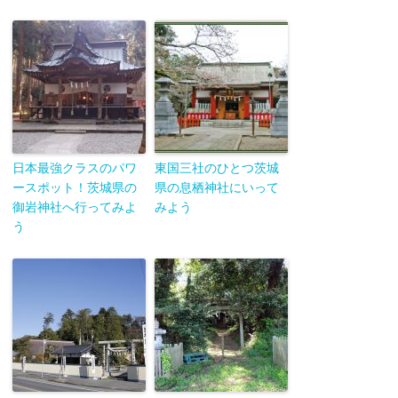
日本最強クラスのパワ
東国三社のひとつ茨城
ースポット！茨城県の
県の息栖神社にいって
御岩神社へ行ってみよ
みよう
う