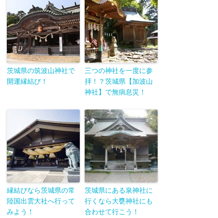
茨城県の筑波山神社で
三つの神社を一度に参
開運縁結び！
拝！？茨城県【加波山
神社】で無病息災！
縁結びなら茨城県の常
茨城県にある泉神社に
陸国出雲大社へ行って
行くなら大甕神社にも
みよう！
合わせて行こう！