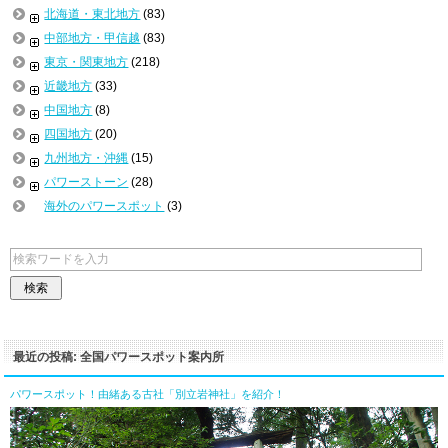
北海道・東北地方
(83)
中部地方・甲信越
(83)
東京・関東地方
(218)
近畿地方
(33)
中国地方
(8)
四国地方
(20)
九州地方・沖縄
(15)
パワーストーン
(28)
海外のパワースポット
(3)
最近の投稿: 全国パワースポット案内所
パワースポット！由緒ある古社「別立岩神社」を紹介！