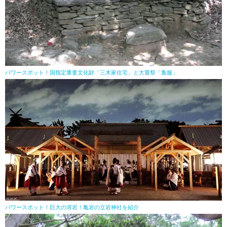
パワースポット！国指定重要文化財「三木家住宅」と大嘗祭「麁服」
パワースポット！巨大の溶岩！亀岩の立岩神社を紹介