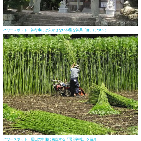
パワースポット！神行事には欠かせない神聖な神具「麻」について
パワースポット！眉山の中腹に鎮座する「忌部神社」を紹介