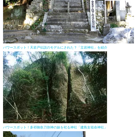
パワースポット！天岩戸伝説のモデルにされた？「立岩神社」を紹介
パワースポット！多祁御奈刀弥神の妹を祀る神社「建島女祖命神社」