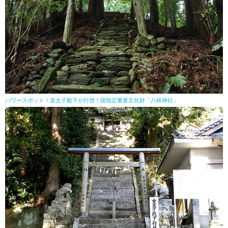
パワースポット！皇太子殿下が行啓！国指定重要文化財「八桙神社」