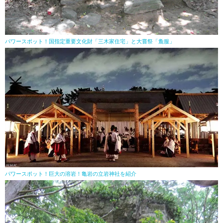
パワースポット！国指定重要文化財「三木家住宅」と大嘗祭「麁服」
パワースポット！巨大の溶岩！亀岩の立岩神社を紹介