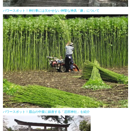
パワースポット！神行事には欠かせない神聖な神具「麻」について
パワースポット！眉山の中腹に鎮座する「忌部神社」を紹介