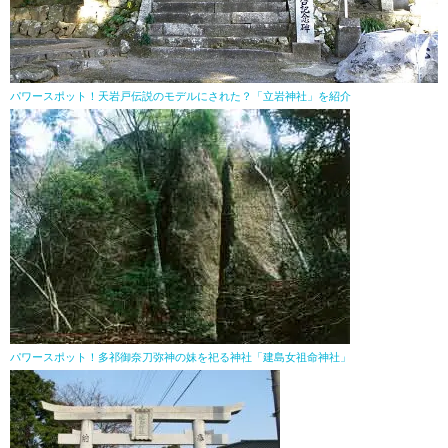
パワースポット！天岩戸伝説のモデルにされた？「立岩神社」を紹介
パワースポット！多祁御奈刀弥神の妹を祀る神社「建島女祖命神社」