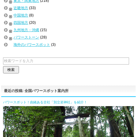
東京・関東地方
(218)
近畿地方
(33)
中国地方
(8)
四国地方
(20)
九州地方・沖縄
(15)
パワーストーン
(28)
海外のパワースポット
(3)
最近の投稿: 全国パワースポット案内所
パワースポット！由緒ある古社「別立岩神社」を紹介！