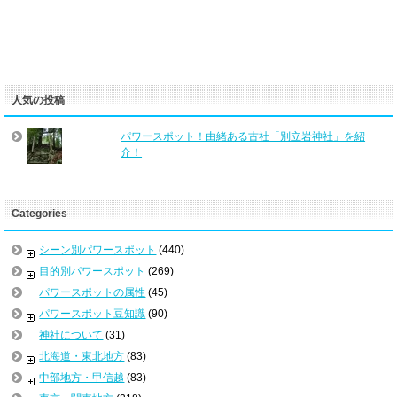
人気の投稿
パワースポット！由緒ある古社「別立岩神社」を紹
介！
Categories
シーン別パワースポット
(440)
目的別パワースポット
(269)
パワースポットの属性
(45)
パワースポット豆知識
(90)
神社について
(31)
北海道・東北地方
(83)
中部地方・甲信越
(83)