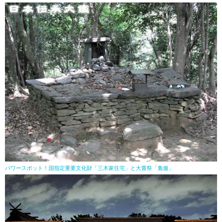
パワースポット！国指定重要文化財「三木家住宅」と大嘗祭「麁服」