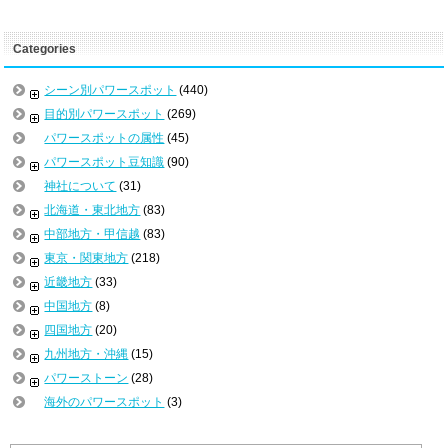
Categories
シーン別パワースポット
(440)
目的別パワースポット
(269)
パワースポットの属性
(45)
パワースポット豆知識
(90)
神社について
(31)
北海道・東北地方
(83)
中部地方・甲信越
(83)
東京・関東地方
(218)
近畿地方
(33)
中国地方
(8)
四国地方
(20)
九州地方・沖縄
(15)
パワーストーン
(28)
海外のパワースポット
(3)