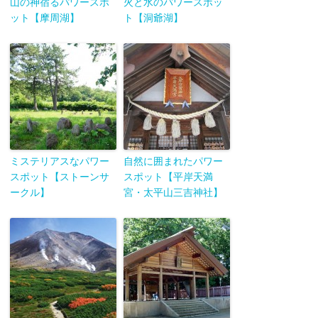
山の神宿るパワースポ
火と水のパワースポッ
ット【摩周湖】
ト【洞爺湖】
ミステリアスなパワー
自然に囲まれたパワー
スポット【ストーンサ
スポット【平岸天満
ークル】
宮・太平山三吉神社】