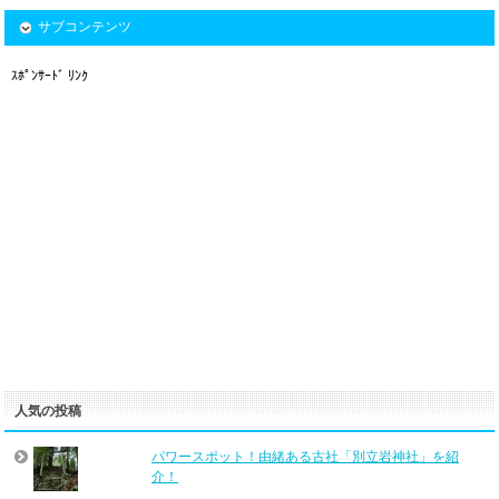
サブコンテンツ
ｽﾎﾟﾝｻｰﾄﾞ ﾘﾝｸ
人気の投稿
パワースポット！由緒ある古社「別立岩神社」を紹
介！