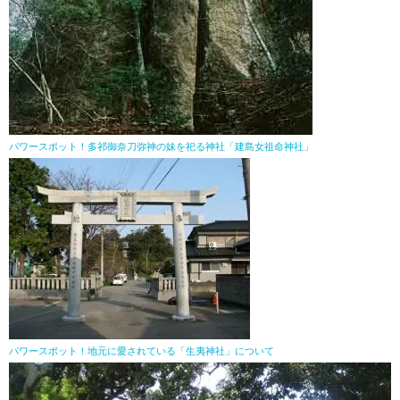
パワースポット！多祁御奈刀弥神の妹を祀る神社「建島女祖命神社」
パワースポット！地元に愛されている「生夷神社」について