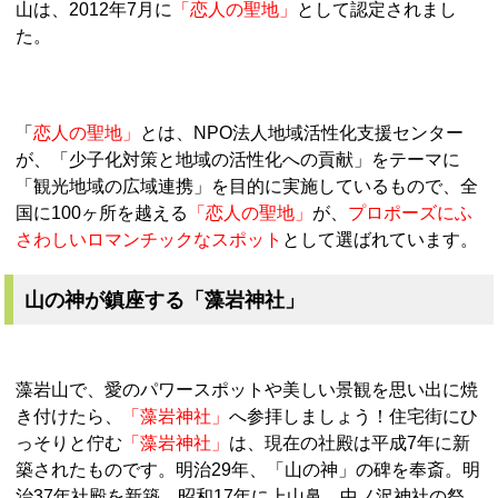
山は、2012年7月に
「恋人の聖地」
として認定されまし
た。
「
恋人の聖地」
とは、NPO法人地域活性化支援センター
が、「少子化対策と地域の活性化への貢献」をテーマに
「観光地域の広域連携」を目的に実施しているもので、全
国に100ヶ所を越える
「恋人の聖地」
が、
プロポーズにふ
さわしいロマンチックなスポット
として選ばれています。
山の神が鎮座する「藻岩神社」
藻岩山で、愛のパワースポットや美しい景観を思い出に焼
き付けたら、
「藻岩神社」
へ参拝しましょう！住宅街にひ
っそりと佇む
「藻岩神社」
は、現在の社殿は平成7年に新
築されたものです。明治29年、「山の神」の碑を奉斎。明
治37年社殿を新築。
昭和17年に上山鼻、中ノ沢神社の祭