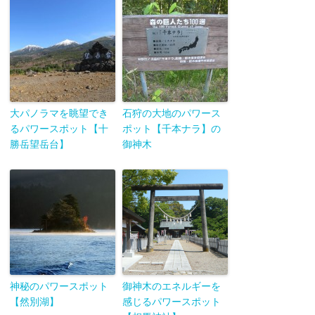
大パノラマを眺望でき
石狩の大地のパワース
るパワースポット【十
ポット【千本ナラ】の
勝岳望岳台】
御神木
神秘のパワースポット
御神木のエネルギーを
【然別湖】
感じるパワースポット