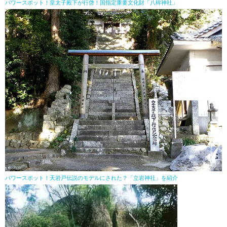
パワースポット！皇太子殿下が行啓！国指定重要文化財「八桙神社」
パワースポット！天岩戸伝説のモデルにされた？「立岩神社」を紹介