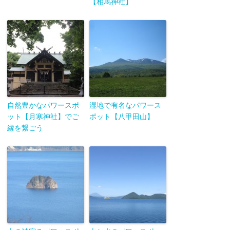
【相馬神社】
自然豊かなパワースポ
湿地で有名なパワース
ット【月寒神社】でご
ポット【八甲田山】
縁を繋ごう