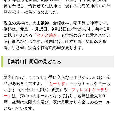
神を合祀し、合わせて札幌神社（現在の北海道神宮）の分
霊を祀り、社号を改めました。
現在の祭神は、大山祇神、倉稲魂神、猿田昆古神等です。
例祭は、元旦、4月15日、9月15日に行われます。毎年1月
に執り行われる
「どんど焼き」
も地域の方々に愛されてい
る行事のひとつです。境内には、山神社碑、猿田彦之命
碑、祈念碑、安斎幸作翁顕彰碑があります。
【藻岩山】周辺の見どころ
藻岩山では、ここでしか手に入らないオリジナルのお土産
品があるそうですよ。
「もーりす」
というキャラクターも
います♪もいわ山中腹駅に隣接する
「フォレストギャラリ
ー」
は、森の中のホールとなっており、客席は最大100
席。昼間は太陽光を浴び、夜は月明かりを楽しめるホール
となっています。