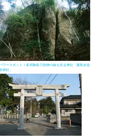
パワースポット！多祁御奈刀弥神の妹を祀る神社「建島女祖
命神社」