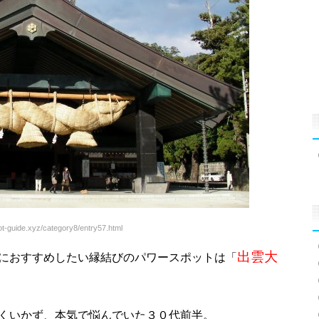
ot-guide.xyz/category8/entry57.html
出雲大
におすすめしたい縁結びのパワースポットは「
くいかず、本気で悩んでいた３０代前半。