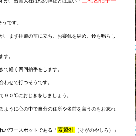
二礼四拍手一
すが、出雲大社は他の神社とは違い「
そうです。
が、まず拝殿の前に立ち、お賽銭を納め、鈴を鳴らし
ます。
きて軽く四回拍手をします。
合わせて打つそうです。
て９０℃におじぎをしましょう。
るように心の中で自分の住所や名前を言うのをお忘れ
素鵞社
れパワースポットである「
（そがのやしろ）」