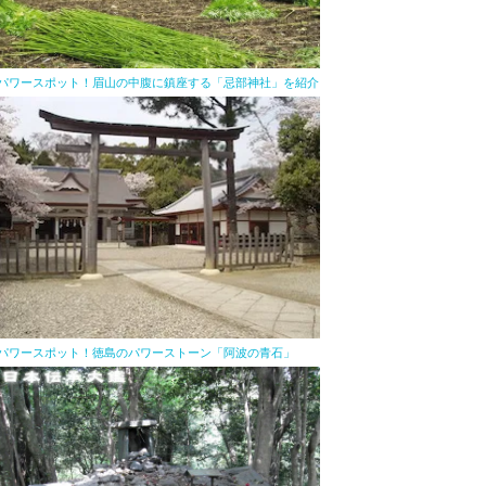
パワースポット！眉山の中腹に鎮座する「忌部神社」を紹介
パワースポット！徳島のパワーストーン「阿波の青石」