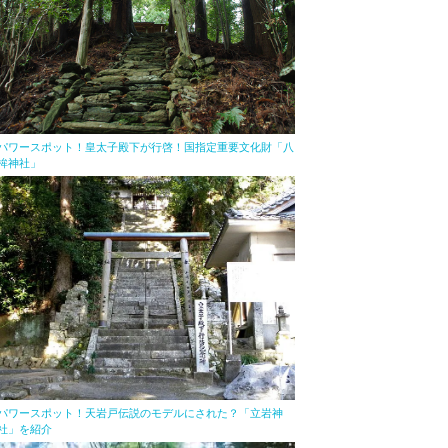
パワースポット！皇太子殿下が行啓！国指定重要文化財「八
桙神社」
パワースポット！天岩戸伝説のモデルにされた？「立岩神
社」を紹介