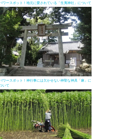
パワースポット！地元に愛されている「生夷神社」について
パワースポット！神行事には欠かせない神聖な神具「麻」に
ついて