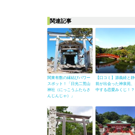
関連記事
関東有数の縁結びパワー
【口コミ】源義経と静
スポット！「日光二荒山
前が出会った神泉苑、
神社（にっこうふたらさ
中する恋愛みくじ！？
んじんじゃ）」