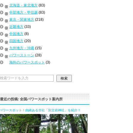
北海道・東北地方
(83)
中部地方・甲信越
(83)
東京・関東地方
(218)
近畿地方
(33)
中国地方
(8)
四国地方
(20)
九州地方・沖縄
(15)
パワーストーン
(28)
海外のパワースポット
(3)
最近の投稿: 全国パワースポット案内所
パワースポット！由緒ある古社「別立岩神社」を紹介！