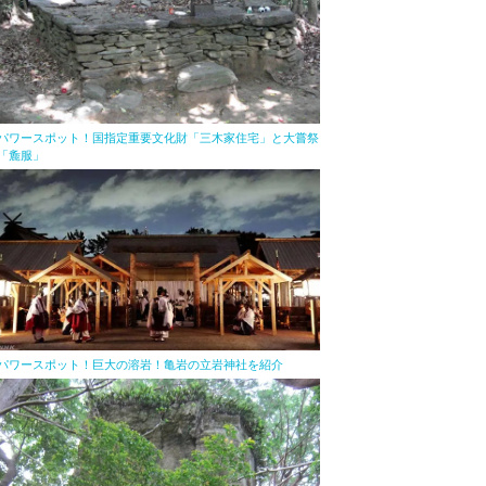
パワースポット！国指定重要文化財「三木家住宅」と大嘗祭
「麁服」
パワースポット！巨大の溶岩！亀岩の立岩神社を紹介