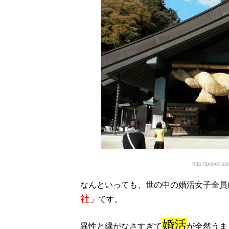
http://powersp
なんといっても、世の中の婚活女子全員
社
」です。
婚活
異性と縁がなさすぎて
が全然うま