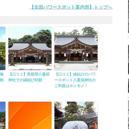
【全国パワースポット案内所】トップへ
御
【口コミ】島根県八重垣
【口コミ】縁結びのパワ
的
神社での縁結び祈願
ースポット八重垣神社の
ご利益はホンモノ！