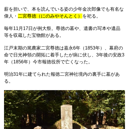
薪を担いで、本を読んでいる姿の少年金次郎像でも有名な
偉人・
二宮尊徳（にのみやそんとく）
を祀る。
毎年11月17日が例大祭。尊徳の墓や、遺書の写本や遺品
等を収蔵した宝物館がある。
江戸末期の篤農家二宮尊徳は嘉永6年（1853年）、幕府の
命で日光神領の開拓に着手したが病に伏し、3年後の安政3
年（1856年）今市報徳役所で亡くなった。
明治31年に建てられた報徳二宮神社境内の裏手に墓があ
る。