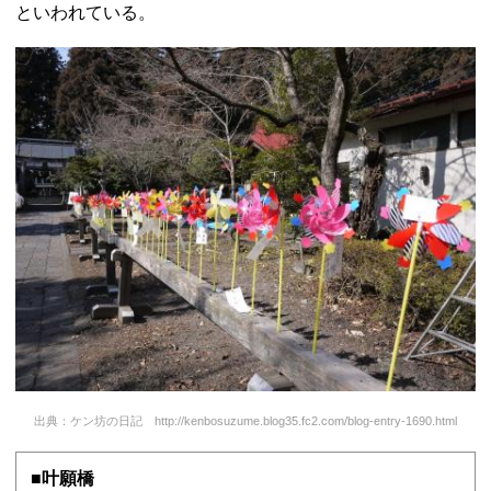
といわれている。
出典：ケン坊の日記 http://kenbosuzume.blog35.fc2.com/blog-entry-1690.html
■叶願橋