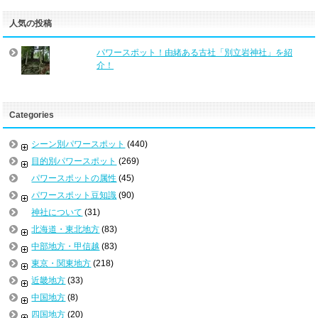
人気の投稿
パワースポット！由緒ある古社「別立岩神社」を紹
介！
Categories
シーン別パワースポット
(440)
目的別パワースポット
(269)
パワースポットの属性
(45)
パワースポット豆知識
(90)
神社について
(31)
北海道・東北地方
(83)
中部地方・甲信越
(83)
東京・関東地方
(218)
近畿地方
(33)
中国地方
(8)
四国地方
(20)