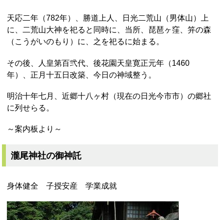
天応二年（782年）、勝道上人、日光二荒山（男体山）上
に、二荒山大神を祀ると同時に、当所、琵琶ヶ窪、笄の森
（こうがいのもり）に、之を祀るに始まる。
その後、人皇第百弐代、後花園天皇寛正元年（1460
年）、正月十五日改築、今日の神域整う。
明治十年七月、近郷十八ヶ村（現在の日光今市市）の郷社
に列せらる。
～案内板より～
瀧尾神社の御神託
身体健全 子授安産 学業成就