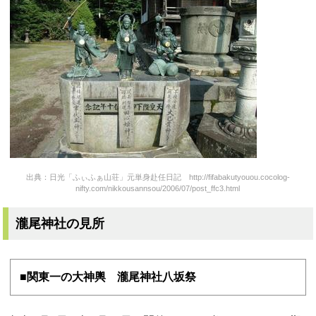
出典：日光「ふぃふぁ山荘」元単身赴任日記 http://fifabakutyouou.cocolog-
nifty.com/nikkousannsou/2006/07/post_ffc3.html
瀧尾神社の見所
■関東一の大神輿 瀧尾神社八坂祭