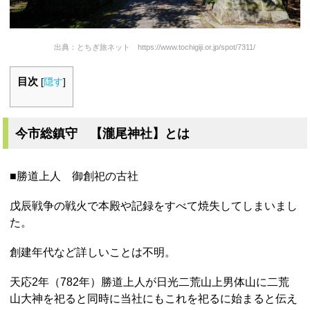
出典：とちぎ旅ネット https://www.tochigiji.or.jp/spot/7311/
目次
[
隠す
]
今市総鎮守 【瀧尾神社】とは
■勝道上人 御創祀の古社
戊辰戦争の戦火で本殿や記録をすべて焼失してしまいまし
た。
創建年代など詳しいことは不明。
天応2年（782年）勝道上人が日光二荒山上男体山に二荒
山大神を祀ると同時に当社にもこれを祀るに始まると伝え