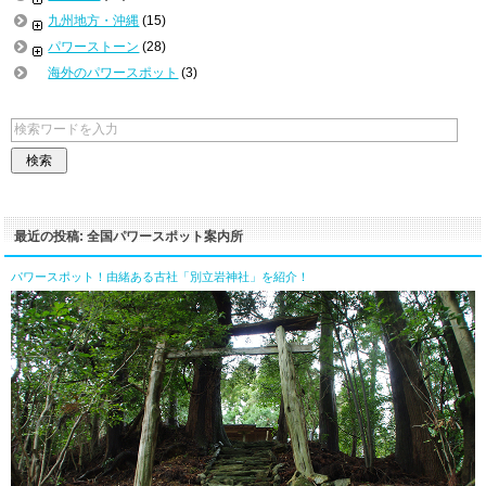
九州地方・沖縄
(15)
パワーストーン
(28)
海外のパワースポット
(3)
最近の投稿: 全国パワースポット案内所
パワースポット！由緒ある古社「別立岩神社」を紹介！