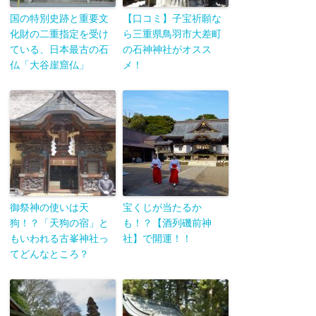
国の特別史跡と重要文
【口コミ】子宝祈願な
化財の二重指定を受け
ら三重県鳥羽市大差町
ている、日本最古の石
の石神神社がオスス
仏「大谷崖窟仏」
メ！
御祭神の使いは天
宝くじが当たるか
狗！？「天狗の宿」と
も！？【酒列磯前神
もいわれる古峯神社っ
社】で開運！！
てどんなところ？