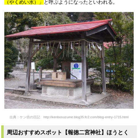
（やくめい水）」
と呼ぶようになったといわれる。
出典：ケン坊の日記 http://kenbosuzume.blog35.fc2.com/blog-entry-1715.html
周辺おすすめスポット【報徳二宮神社】ほうとく