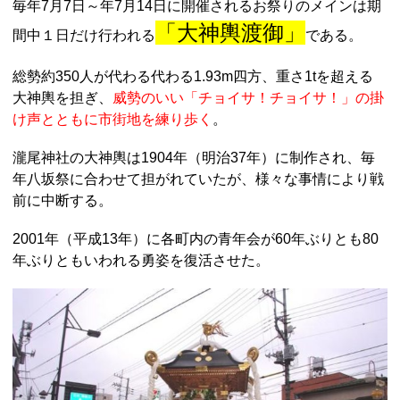
毎年7月7日～年7月14日に開催されるお祭りのメインは期
「大神輿渡御」
間中１日だけ行われる
である。
総勢約350人が代わる代わる1.93m四方、重さ1tを超える
大神輿を担ぎ、
威勢のいい「チョイサ！チョイサ！」の掛
け声とともに市街地を練り歩く
。
瀧尾神社の大神輿は1904年（明治37年）に制作され、毎
年八坂祭に合わせて担がれていたが、様々な事情により戦
前に中断する。
2001年（平成13年）に各町内の青年会が60年ぶりとも80
年ぶりともいわれる勇姿を復活させた。