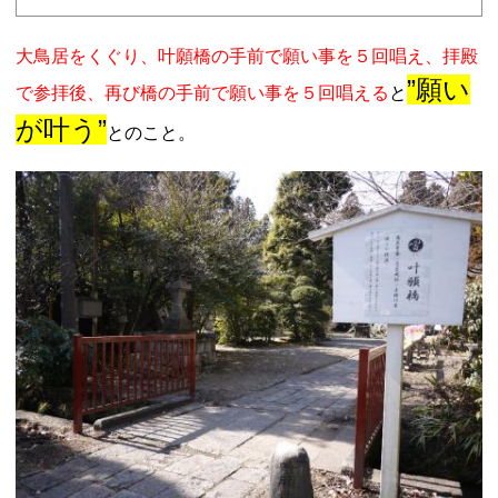
大鳥居をくぐり、叶願橋の手前で願い事を５回唱え、拝殿
”願い
で参拝後、再び橋の手前で願い事を５回唱える
と
が叶う”
とのこと。