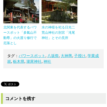
北関東を代表するパワ
水の神様を祀る日光二
ースポット「多氣山不
荒山神社の別宮「滝尾
動尊」の火渡り修行で
神社」とその見所
厄落とし
タグ：
パワースポット
,
八坂祭
,
大神輿
,
子授け
,
学業成
就
,
栃木県
,
瀧尾神社
,
神社
コメントを残す