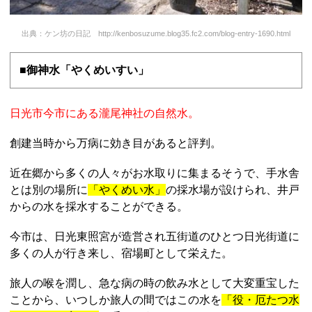
出典：ケン坊の日記 http://kenbosuzume.blog35.fc2.com/blog-entry-1690.html
■御神水「やくめいすい」
日光市今市にある瀧尾神社の自然水。
創建当時から万病に効き目があると評判。
近在郷から多くの人々がお水取りに集まるそうで、手水舎
とは別の場所に
「やくめい水」
の採水場が設けられ、井戸
からの水を採水することができる。
今市は、日光東照宮が造営され五街道のひとつ日光街道に
多くの人が行き来し、宿場町として栄えた。
旅人の喉を潤し、急な病の時の飲み水として大変重宝した
ことから、いつしか旅人の間ではこの水を
「役・厄たつ水