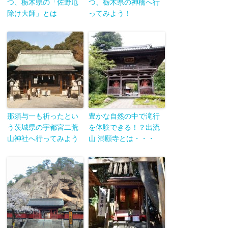
つ、栃木県の「佐野厄
つ、栃木県の神橋へ行
除け大師」とは
ってみよう！
那須与一も祈ったとい
豊かな自然の中で滝行
う茨城県の宇都宮二荒
を体験できる！？出流
山神社へ行ってみよう
山 満願寺とは・・・