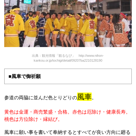
出典：観光情報「観るなび」 http://www.nihon-
kankou.or.jp/tochigi/detail/09207ba2210128190
■風車で御祈願
風車
参道の両脇に並んだ色とりどりの
。
黄色は金運・商売繁盛・合格。赤色は厄除け・健康長寿。
桃色は方位除け・縁結び。
風車に願い事を書いて奉納するとすべてが良い方向に廻る