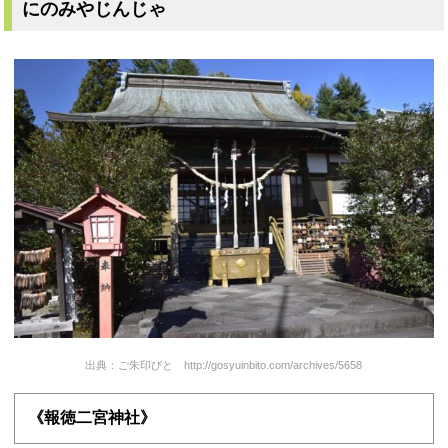
にのみやじんじゃ
出典：ご朱印びと http://gosyuinbito.com/archives/5658
《報徳二宮神社》