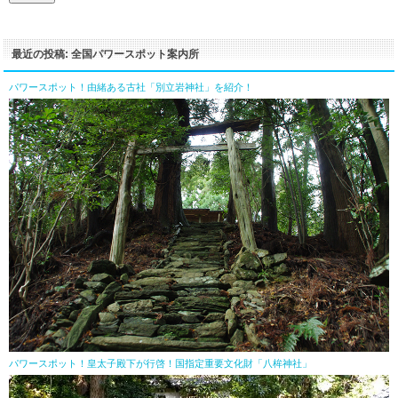
最近の投稿: 全国パワースポット案内所
パワースポット！由緒ある古社「別立岩神社」を紹介！
パワースポット！皇太子殿下が行啓！国指定重要文化財「八桙神社」