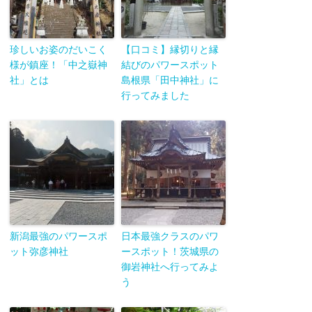
珍しいお姿のだいこく
【口コミ】縁切りと縁
様が鎮座！「中之嶽神
結びのパワースポット
社」とは
島根県「田中神社」に
行ってみました
新潟最強のパワースポ
日本最強クラスのパワ
ット弥彦神社
ースポット！茨城県の
御岩神社へ行ってみよ
う