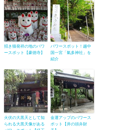
招き猫発祥の地のパワ
パワースポット！越中
ースポット【豪徳寺】
国一宮「氣多神社」を
紹介
火伏の大黒天として知
金運アップのパワース
られる大黒天像がある
ポット【井の頭弁財