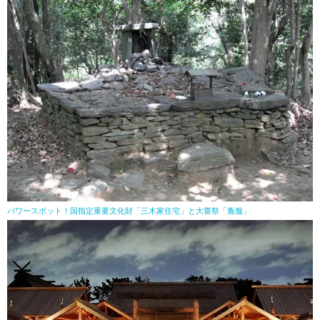
パワースポット！国指定重要文化財「三木家住宅」と大嘗祭「麁服」