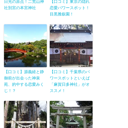
日光の原点！二荒山神
【口コミ】東京の隠れ
社別宮の本宮神社
恋愛パワースポット！
目黒雅叙園！
【口コミ】源義経と静
【口コミ】千葉県のパ
御前が出会った神泉
ワースポットといえば
苑、的中する恋愛みく
「麻賀日多神社」がオ
じ！？
ススメ！