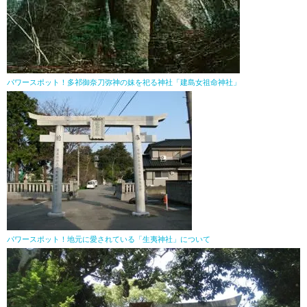
パワースポット！多祁御奈刀弥神の妹を祀る神社「建島女祖命神社」
パワースポット！地元に愛されている「生夷神社」について