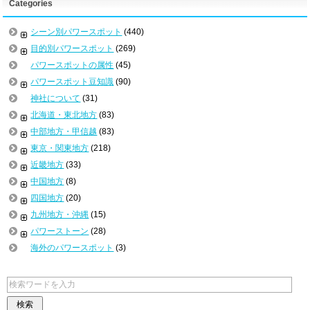
Categories
シーン別パワースポット
(440)
目的別パワースポット
(269)
パワースポットの属性
(45)
パワースポット豆知識
(90)
神社について
(31)
北海道・東北地方
(83)
中部地方・甲信越
(83)
東京・関東地方
(218)
近畿地方
(33)
中国地方
(8)
四国地方
(20)
九州地方・沖縄
(15)
パワーストーン
(28)
海外のパワースポット
(3)