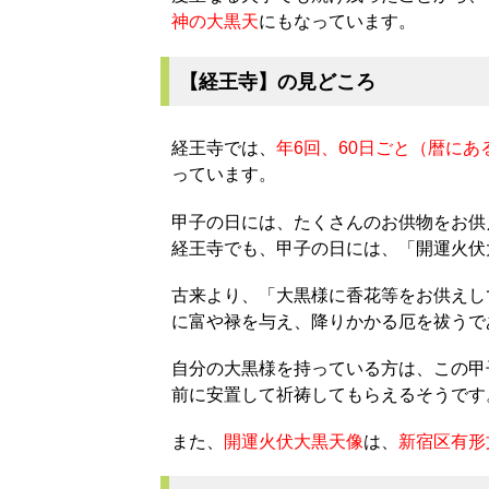
神の大黒天
にもなっています。
【経王寺】の見どころ
経王寺では、
年6回、60日ごと（暦に
っています。
甲子の日には、たくさんのお供物をお供
経王寺でも、甲子の日には、「開運火伏
古来より、「大黒様に香花等をお供えし
に富や禄を与え、降りかかる厄を祓うで
自分の大黒様を持っている方は、この甲
前に安置して祈祷してもらえるそうです
また、
開運火伏大黒天像
は、
新宿区有形