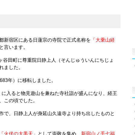
都新宿区にある日蓮宗の寺院で正式名称を
「大乗山経
と言います。
市ヶ谷田町に尊重院日静上人（そんじゅういんにちじょ
れました。
683年）に移転しました。
3年）に入ると物見遊山を兼ねた寺社詣が盛んになり、経王
、この頃でした。
作で、日静上人が身延山久遠寺より持ち出したものと
「火伏の大黒天」
として崇敬を集め、
新宿山ノ手七福