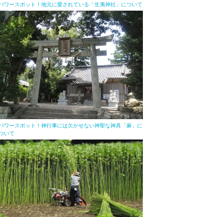
パワースポット！地元に愛されている「生夷神社」について
パワースポット！神行事には欠かせない神聖な神具「麻」に
ついて