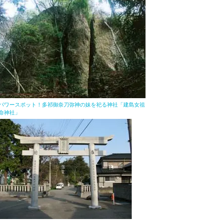
パワースポット！多祁御奈刀弥神の妹を祀る神社「建島女祖
命神社」