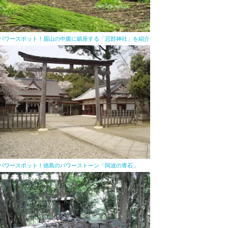
パワースポット！眉山の中腹に鎮座する「忌部神社」を紹介
パワースポット！徳島のパワーストーン「阿波の青石」