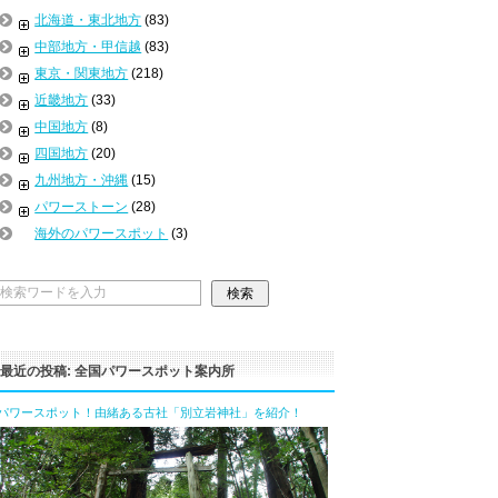
北海道・東北地方
(83)
中部地方・甲信越
(83)
東京・関東地方
(218)
近畿地方
(33)
中国地方
(8)
四国地方
(20)
九州地方・沖縄
(15)
パワーストーン
(28)
海外のパワースポット
(3)
最近の投稿: 全国パワースポット案内所
パワースポット！由緒ある古社「別立岩神社」を紹介！