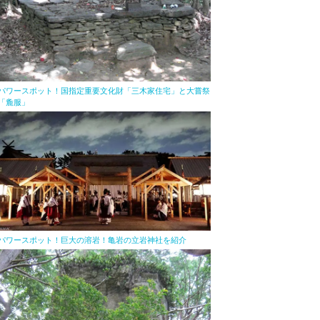
パワースポット！国指定重要文化財「三木家住宅」と大嘗祭
「麁服」
パワースポット！巨大の溶岩！亀岩の立岩神社を紹介