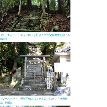
パワースポット！皇太子殿下が行啓！国指定重要文化財「八
桙神社」
パワースポット！天岩戸伝説のモデルにされた？「立岩神
社」を紹介