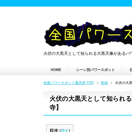
火伏の大黒天として知られる大黒天像があるパ
HOME
シーン別パワースポット
全国パワースポット案内所 TOP
投稿
火伏の大
火伏の大黒天として知られる
寺】
目次
[
隠す
]