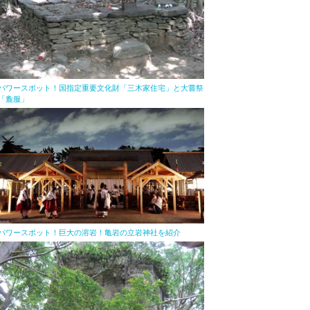
パワースポット！国指定重要文化財「三木家住宅」と大嘗祭
「麁服」
パワースポット！巨大の溶岩！亀岩の立岩神社を紹介