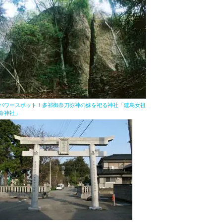
パワースポット！多祁御奈刀弥神の妹を祀る神社「建島女祖
命神社」