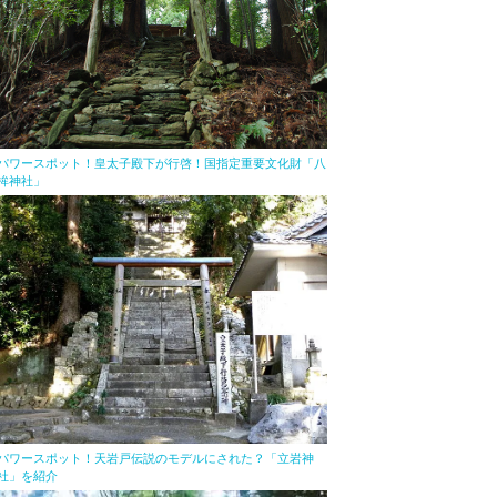
パワースポット！皇太子殿下が行啓！国指定重要文化財「八
桙神社」
パワースポット！天岩戸伝説のモデルにされた？「立岩神
社」を紹介