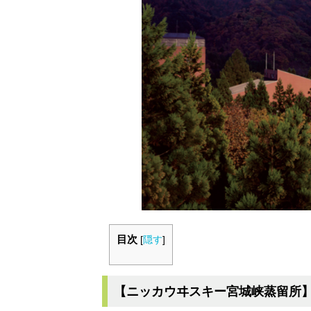
目次
[
隠す
]
【ニッカウヰスキー宮城峡蒸留所