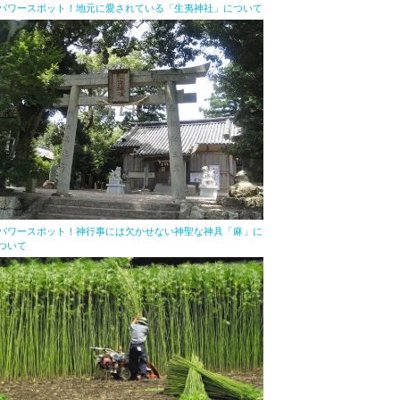
パワースポット！地元に愛されている「生夷神社」について
パワースポット！神行事には欠かせない神聖な神具「麻」に
ついて