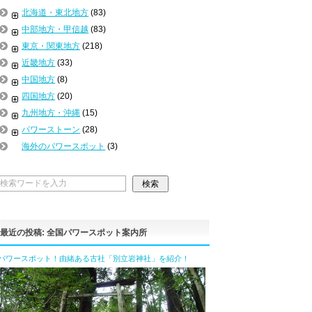
北海道・東北地方
(83)
中部地方・甲信越
(83)
東京・関東地方
(218)
近畿地方
(33)
中国地方
(8)
四国地方
(20)
九州地方・沖縄
(15)
パワーストーン
(28)
海外のパワースポット
(3)
最近の投稿: 全国パワースポット案内所
パワースポット！由緒ある古社「別立岩神社」を紹介！